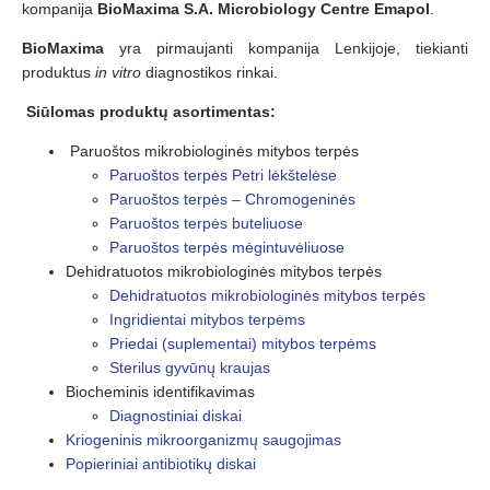
kompanija
BioMaxima S.A. Microbiology Centre Emapol
.
BioMaxima
yra pirmaujanti kompanija Lenkijoje, tiekianti
produktus
in vitro
diagnostikos rinkai.
Siūlomas produktų asortimentas:
Paruoštos mikrobiologinės mitybos terpės
Paruoštos terpės Petri lėkštelėse
Paruoštos terpės – Chromogeninės
Paruoštos terpės buteliuose
Paruoštos terpės mėgintuvėliuose
Dehidratuotos mikrobiologinės mitybos terpės
Dehidratuotos mikrobiologinės mitybos terpės
Ingridientai mitybos terpėms
Priedai (suplementai) mitybos terpėms
Sterilus gyvūnų kraujas
Biocheminis identifikavimas
Diagnostiniai diskai
Kriogeninis mikroorganizmų saugojimas
Popieriniai antibiotikų diskai