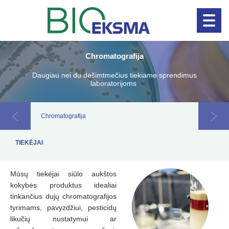
Chromatografija
Naujienos!
Klinikinė diagnosti
Daugiau nei du dešimtmečius tiekiame sprendimus
laboratorijoms
Chromatografija
Vanden
TIEKĖJAI
Mūsų tiekėjai siūlo aukštos
kokybės produktus idealiai
tinkančius dujų chromatografijos
tyrimams, pavyzdžiui, pesticidų
likučių nustatymui ar