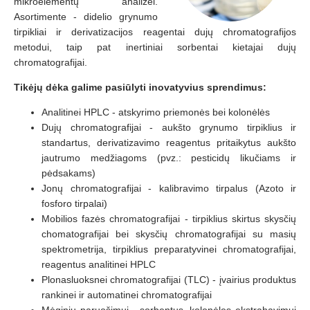
mikroelementų analizei.
Asortimente - didelio grynumo
tirpikliai ir derivatizacijos reagentai dujų chromatografijos
metodui, taip pat inertiniai sorbentai kietajai dujų
chromatografijai.
Tikėjų dėka galime pasiūlyti inovatyvius sprendimus:
Analitinei HPLC - atskyrimo priemonės bei kolonėlės
Dujų chromatografijai - aukšto grynumo tirpiklius ir
standartus, derivatizavimo reagentus pritaikytus aukšto
jautrumo medžiagoms (pvz.: pesticidų likučiams ir
pėdsakams)
Jonų chromatografijai - kalibravimo tirpalus (Azoto ir
fosforo tirpalai)
Mobilios fazės chromatografijai - tirpiklius skirtus skysčių
chomatografijai bei skysčių chromatografijai su masių
spektrometrija, tirpiklius preparatyvinei chromatografijai,
reagentus analitinei HPLC
Plonasluoksnei chromatografijai (TLC) - įvairius produktus
rankinei ir automatinei chromatografijai